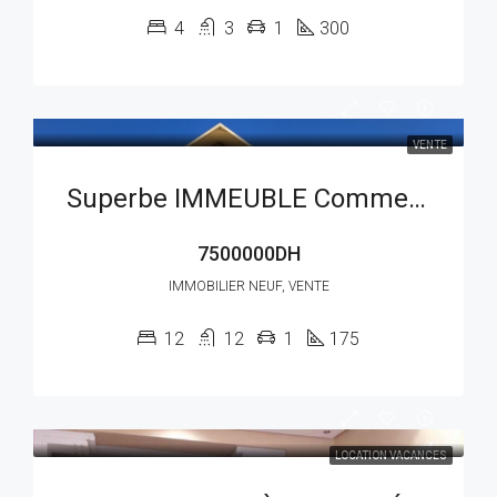
4
3
1
300
VENTE
Superbe IMMEUBLE Commerce À Vendre Au Hay Mouhamadi RÉF : VIV 230AG
7500000DH
IMMOBILIER NEUF, VENTE
12
12
1
175
LOCATION VACANCES