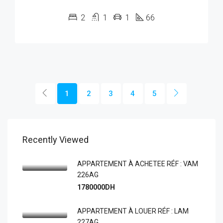
2
1
1
66
1
2
3
4
5
Recently Viewed
APPARTEMENT À ACHETEE RÉF : VAM
226AG
1780000DH
APPARTEMENT À LOUER RÉF : LAM
227AG