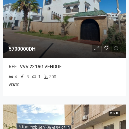
5700000DH
RÉF : VVV 231AG VENDUE
4
3
1
300
VENTE
VENTE