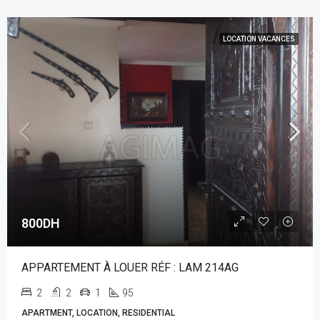
LOCATION VACANCES
800DH
APPARTEMENT À LOUER RÉF : LAM 214AG
2
2
1
95
APARTMENT, LOCATION, RESIDENTIAL