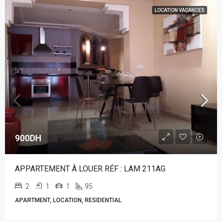
LOCATION VACANCES
900DH
APPARTEMENT À LOUER RÉF : LAM 211AG
2
1
1
95
APARTMENT, LOCATION, RESIDENTIAL