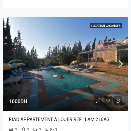
LOCATION VACANCES
1000DH
RIAD APPARTEMENT À LOUER RÉF : LAM 216AG
2
2
2
850