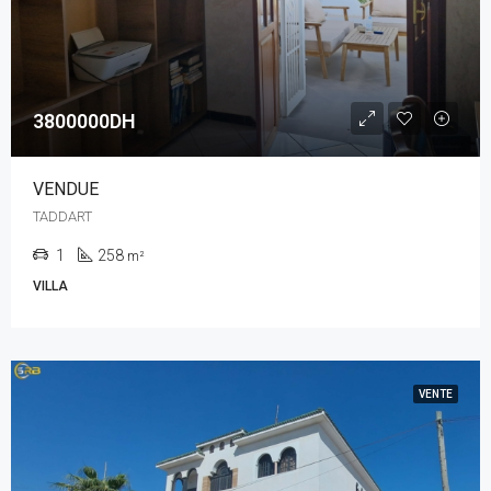
3800000DH
VENDUE
TADDART
1
258
m²
VILLA
VENTE