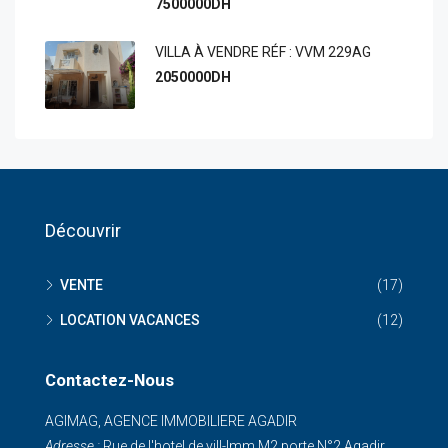
7500000DH
VILLA À VENDRE RÉF : VVM 229AG
2050000DH
Découvrir
VENTE
(17)
LOCATION VACANCES
(12)
Contactez-Nous
AGIMAG, AGENCE IMMOBILIERE AGADIR
Adresse :
Rue de I'hotel de vill-Imm M2 porte N°2 Agadir