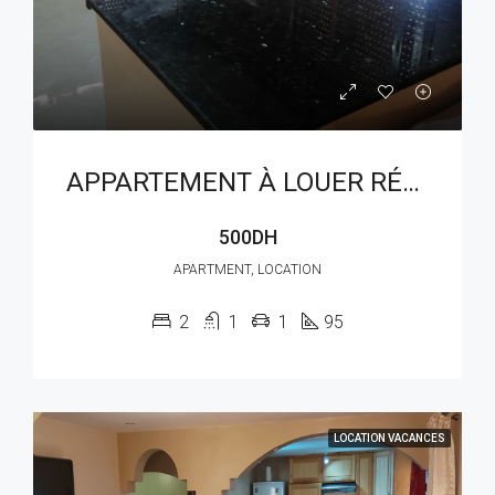
APPARTEMENT À LOUER RÉF : LAM 401AW
500DH
APARTMENT, LOCATION
2
1
1
95
LOCATION VACANCES