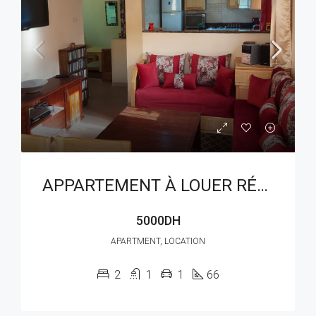
APPARTEMENT À LOUER RÉF : LAM 402AW
5000DH
APARTMENT, LOCATION
2
1
1
66