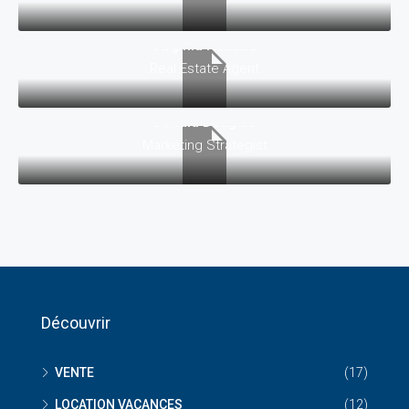
Virginia Holland
Real Estate Agent
Donald Douglas
Marketing Strategist
Découvrir
VENTE
(17)
LOCATION VACANCES
(12)