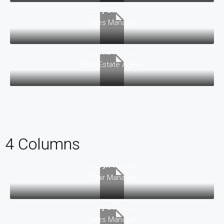
Jerry Edwards
Sales Manager
Virginia Holland
Real Estate Agent
4 Columns
Kathryn Wallace
Chair Manager
Jerry Edwards
Sales Manager