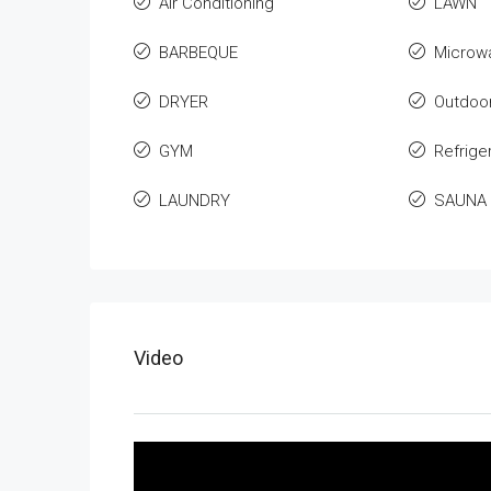
Air Conditioning
LAWN
BARBEQUE
Microw
DRYER
Outdoo
GYM
Refrige
LAUNDRY
SAUNA
Video