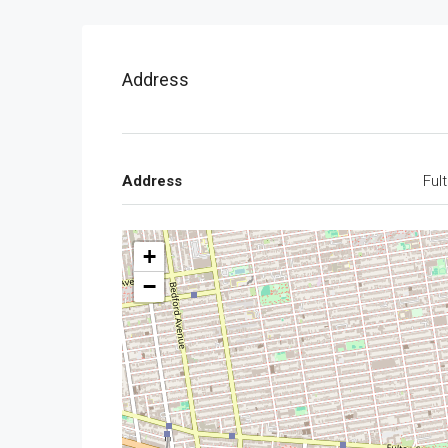
Address
Address
Ful
+
−