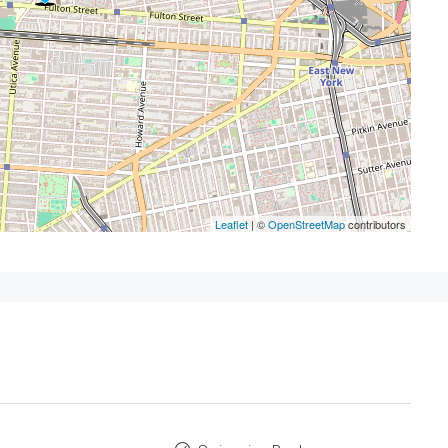
Leaflet
| ©
OpenStreetMap
contributors