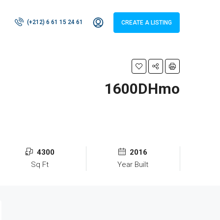
(+212) 6 61 15 24 61
CREATE A LISTING
1600DHmo
4300
2016
Sq Ft
Year Built