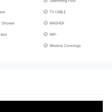
Swimming Pool
ave
TV CABLE
r Shower
WASHER
rator
WiFi
Window Coverings