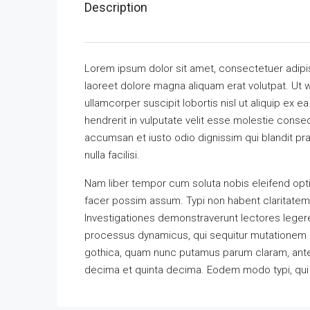
Description
Lorem ipsum dolor sit amet, consectetuer adipi
laoreet dolore magna aliquam erat volutpat. Ut w
ullamcorper suscipit lobortis nisl ut aliquip ex
hendrerit in vulputate velit esse molestie consequ
accumsan et iusto odio dignissim qui blandit pra
nulla facilisi.
Nam liber tempor cum soluta nobis eleifend opt
facer possim assum. Typi non habent claritatem in
Investigationes demonstraverunt lectores legere 
processus dynamicus, qui sequitur mutationem 
gothica, quam nunc putamus parum claram, antep
decima et quinta decima. Eodem modo typi, qui n