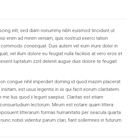
scing elit, sed diam nonummy nibh euismod tincidunt ut
isi enim ad minim veniam, quis nostrud exerci tation
 ea commodo consequat. Duis autem vel eum iriure dolor in
at, vel illum dolore eu feugiat nulla facilisis at vero eros et
esent luptatum zzril delenit augue duis dolore te feugait
ion congue nihil imperdiet doming id quod mazim placerat
sitam; est usus legentis in iis qui facit eorum claritatem.
me lius quod ii legunt saepius. Claritas est etiam
consuetudium lectorum. Mirum est notare quam littera
osuerit litterarum formas humanitatis per seacula quarta
unc nobis videntur parum clari, fiant sollemnes in futurum.